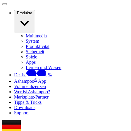
Produkte
Multimedia
System
Produktivität
Sicherheit
Spiele
Apps
Lernen und Wissen
Deals
%
®
Ashampoo
App
Volumenlizenzen
Wer ist Ashampoo?
Marktplatz-Partner
Tipps & Tricks
Downloads
Support