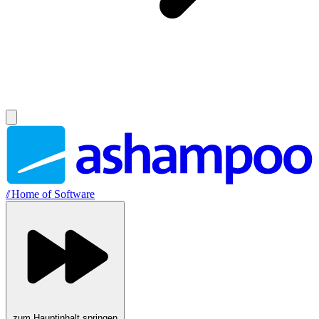
//
Home of Software
zum Hauptinhalt springen