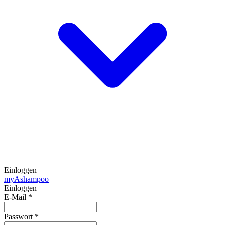
Einloggen
my
Ashampoo
Einloggen
E-Mail
*
Passwort
*