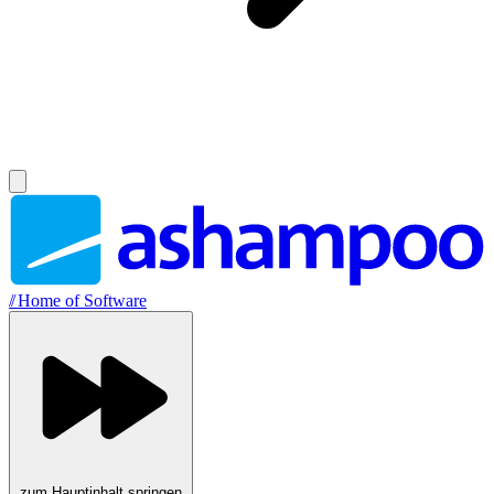
//
Home of Software
zum Hauptinhalt springen