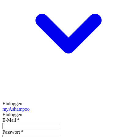
Einloggen
my
Ashampoo
Einloggen
E-Mail
*
Passwort
*