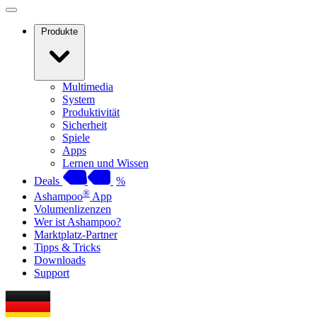
Produkte
Multimedia
System
Produktivität
Sicherheit
Spiele
Apps
Lernen und Wissen
Deals
%
®
Ashampoo
App
Volumenlizenzen
Wer ist Ashampoo?
Marktplatz-Partner
Tipps & Tricks
Downloads
Support