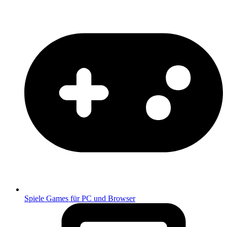
Spiele
Games für PC und Browser