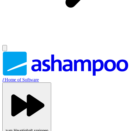
//
Home of Software
zum Hauptinhalt springen