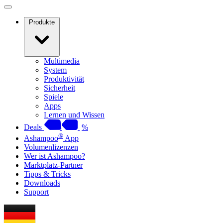
Produkte
Multimedia
System
Produktivität
Sicherheit
Spiele
Apps
Lernen und Wissen
Deals
%
®
Ashampoo
App
Volumenlizenzen
Wer ist Ashampoo?
Marktplatz-Partner
Tipps & Tricks
Downloads
Support