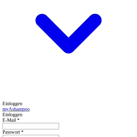
Einloggen
my
Ashampoo
Einloggen
E-Mail
*
Passwort
*