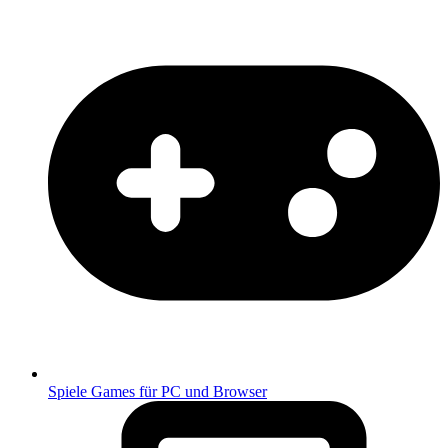
Spiele
Games für PC und Browser