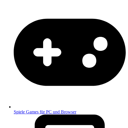
Spiele
Games für PC und Browser