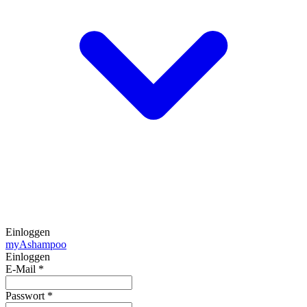
Einloggen
my
Ashampoo
Einloggen
E-Mail
*
Passwort
*