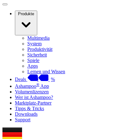
Produkte
Multimedia
System
Produktivität
Sicherheit
Spiele
Apps
Lernen und Wissen
Deals
%
®
Ashampoo
App
Volumenlizenzen
Wer ist Ashampoo?
Marktplatz-Partner
Tipps & Tricks
Downloads
Support