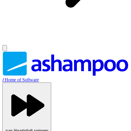
//
Home of Software
zum Hauptinhalt springen