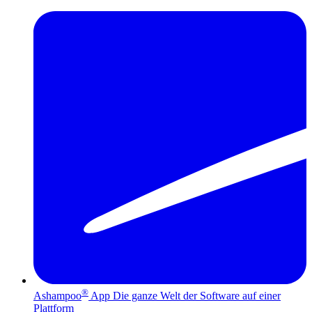
®
Ashampoo
App
Die ganze Welt der Software auf einer
Plattform