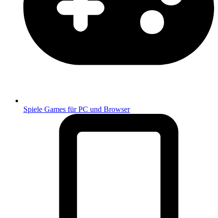
Spiele
Games für PC und Browser