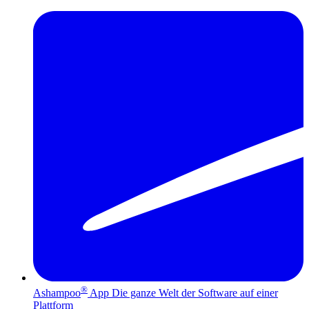
®
Ashampoo
App
Die ganze Welt der Software auf einer
Plattform