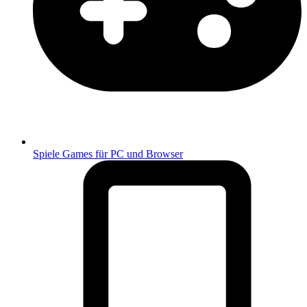
Spiele
Games für PC und Browser