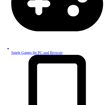
Spiele
Games für PC und Browser