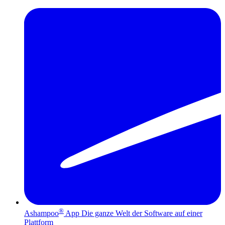
®
Ashampoo
App
Die ganze Welt der Software auf einer
Plattform