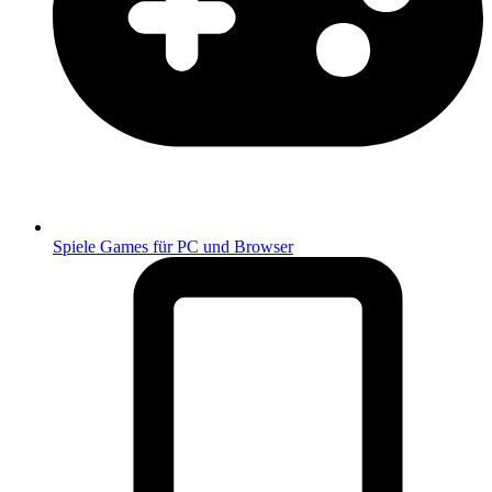
Spiele
Games für PC und Browser