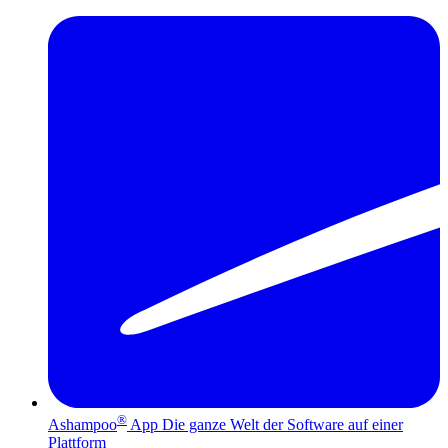
®
Ashampoo
App
Die ganze Welt der Software auf einer
Plattform