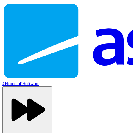
//
Home of Software