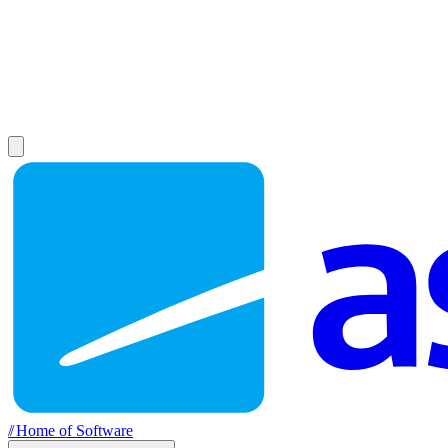
//
Home of Software