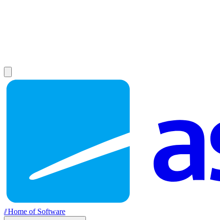
//
Home of Software