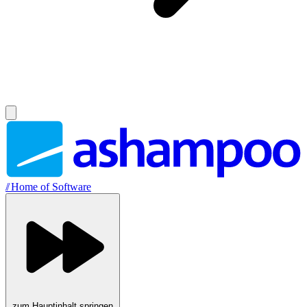
//
Home of Software
zum Hauptinhalt springen