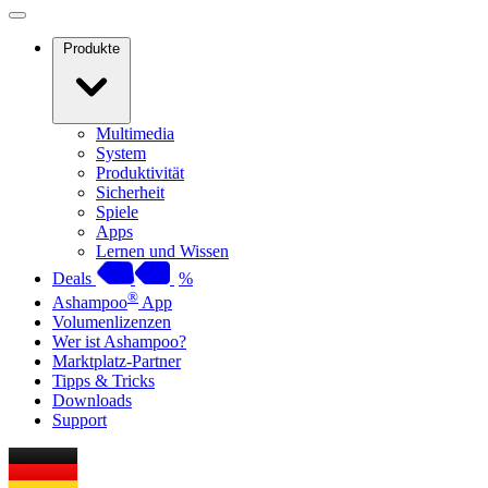
Produkte
Multimedia
System
Produktivität
Sicherheit
Spiele
Apps
Lernen und Wissen
Deals
%
®
Ashampoo
App
Volumenlizenzen
Wer ist Ashampoo?
Marktplatz-Partner
Tipps & Tricks
Downloads
Support