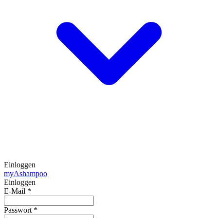
Einloggen
my
Ashampoo
Einloggen
E-Mail
*
Passwort
*