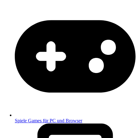
Spiele
Games für PC und Browser