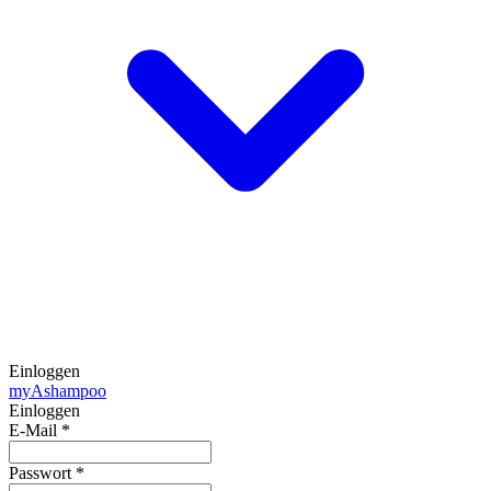
Einloggen
my
Ashampoo
Einloggen
E-Mail
*
Passwort
*