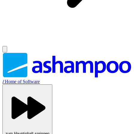
//
Home of Software
zum Hauptinhalt springen