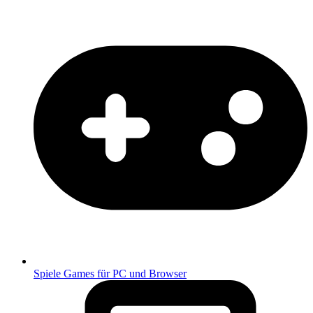
Spiele
Games für PC und Browser