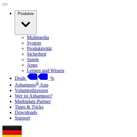
Produkte
Multimedia
System
Produktivität
Sicherheit
Spiele
Apps
Lernen und Wissen
Deals
%
®
Ashampoo
App
Volumenlizenzen
Wer ist Ashampoo?
Marktplatz-Partner
Tipps & Tricks
Downloads
Support