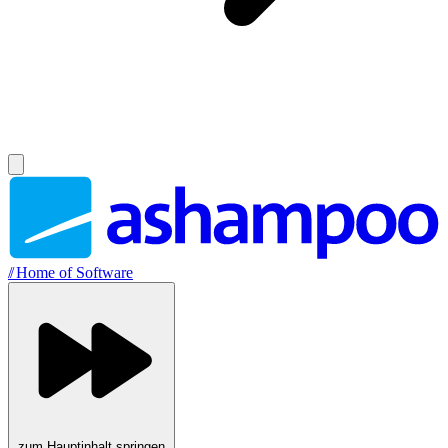
//
Home of Software
zum Hauptinhalt springen