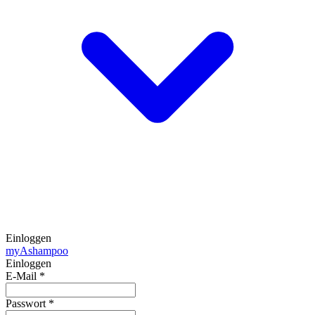
Einloggen
my
Ashampoo
Einloggen
E-Mail
*
Passwort
*