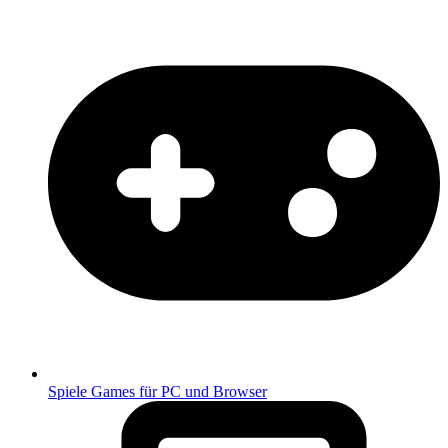
Spiele
Games für PC und Browser