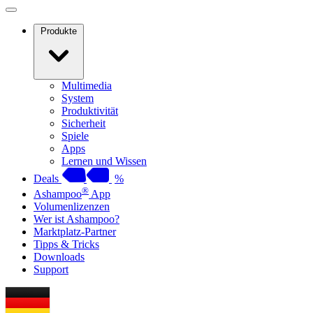
Produkte
Multimedia
System
Produktivität
Sicherheit
Spiele
Apps
Lernen und Wissen
Deals
%
®
Ashampoo
App
Volumenlizenzen
Wer ist Ashampoo?
Marktplatz-Partner
Tipps & Tricks
Downloads
Support