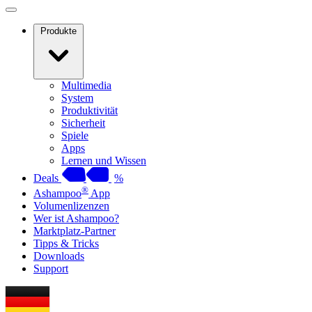
Produkte
Multimedia
System
Produktivität
Sicherheit
Spiele
Apps
Lernen und Wissen
Deals
%
®
Ashampoo
App
Volumenlizenzen
Wer ist Ashampoo?
Marktplatz-Partner
Tipps & Tricks
Downloads
Support