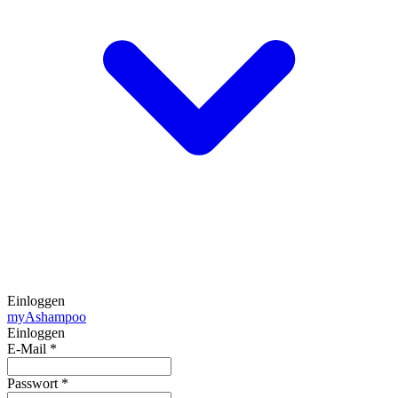
Einloggen
my
Ashampoo
Einloggen
E-Mail
*
Passwort
*