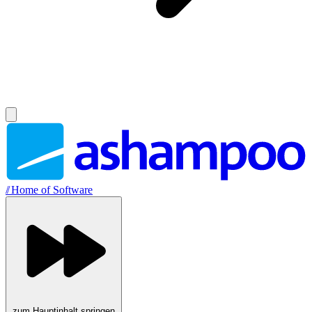
//
Home of Software
zum Hauptinhalt springen