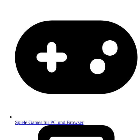
Spiele
Games für PC und Browser