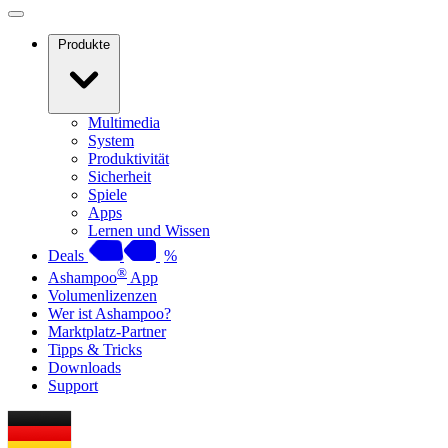
Produkte
Multimedia
System
Produktivität
Sicherheit
Spiele
Apps
Lernen und Wissen
Deals
%
®
Ashampoo
App
Volumenlizenzen
Wer ist Ashampoo?
Marktplatz-Partner
Tipps & Tricks
Downloads
Support