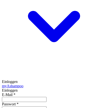
Einloggen
my
Ashampoo
Einloggen
E-Mail
*
Passwort
*