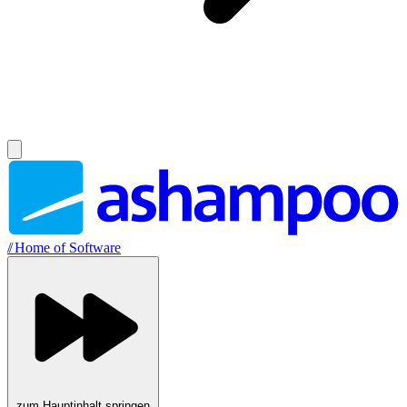
//
Home of Software
zum Hauptinhalt springen