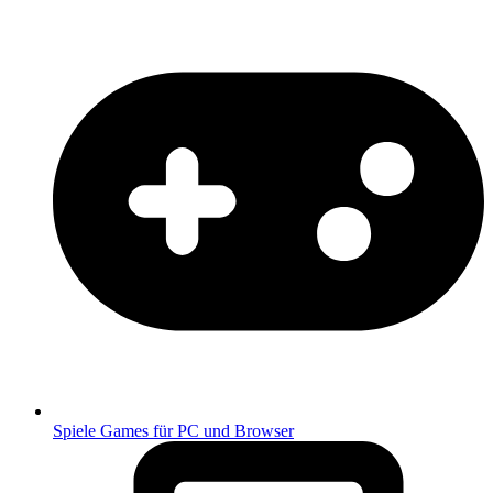
Spiele
Games für PC und Browser