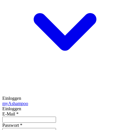
Einloggen
my
Ashampoo
Einloggen
E-Mail
*
Passwort
*