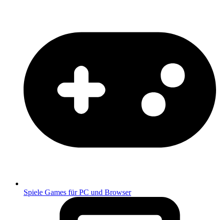
Spiele
Games für PC und Browser