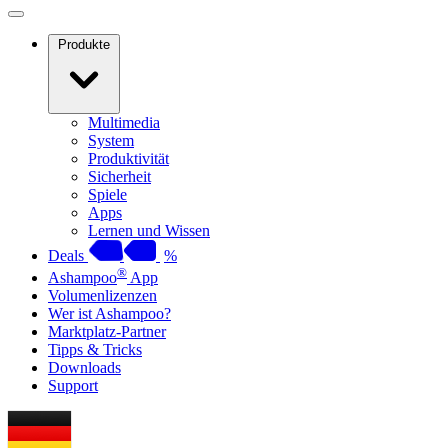
Produkte
Multimedia
System
Produktivität
Sicherheit
Spiele
Apps
Lernen und Wissen
Deals
%
®
Ashampoo
App
Volumenlizenzen
Wer ist Ashampoo?
Marktplatz-Partner
Tipps & Tricks
Downloads
Support