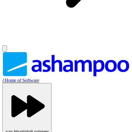
//
Home of Software
zum Hauptinhalt springen