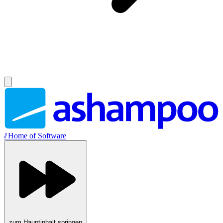
//
Home of Software
zum Hauptinhalt springen