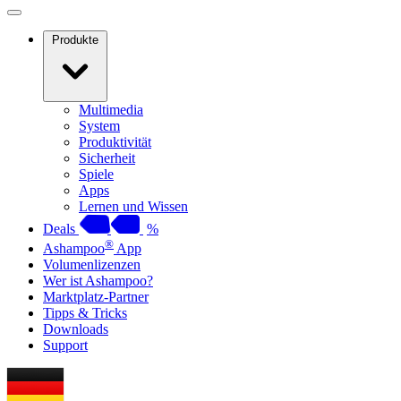
Produkte
Multimedia
System
Produktivität
Sicherheit
Spiele
Apps
Lernen und Wissen
Deals
%
®
Ashampoo
App
Volumenlizenzen
Wer ist Ashampoo?
Marktplatz-Partner
Tipps & Tricks
Downloads
Support