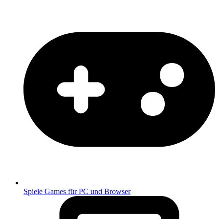
Spiele
Games für PC und Browser