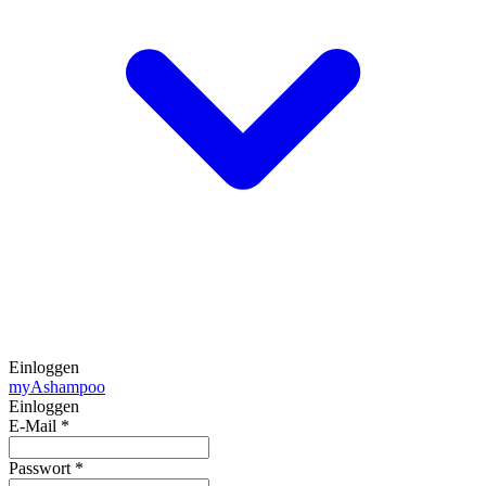
Einloggen
my
Ashampoo
Einloggen
E-Mail
*
Passwort
*