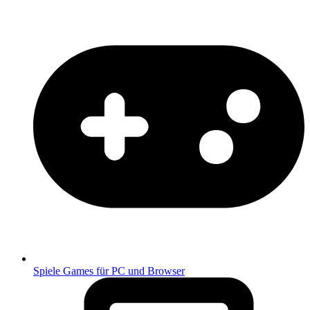
Spiele
Games für PC und Browser