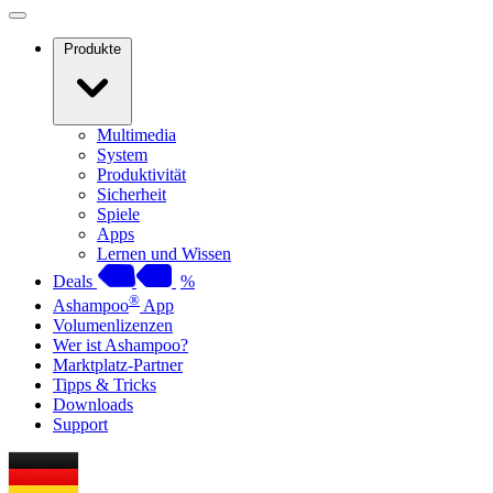
Produkte
Multimedia
System
Produktivität
Sicherheit
Spiele
Apps
Lernen und Wissen
Deals
%
®
Ashampoo
App
Volumenlizenzen
Wer ist Ashampoo?
Marktplatz-Partner
Tipps & Tricks
Downloads
Support