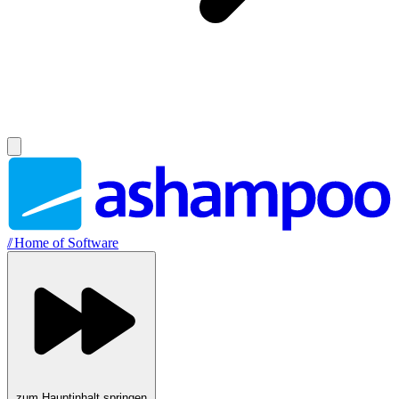
//
Home of Software
zum Hauptinhalt springen