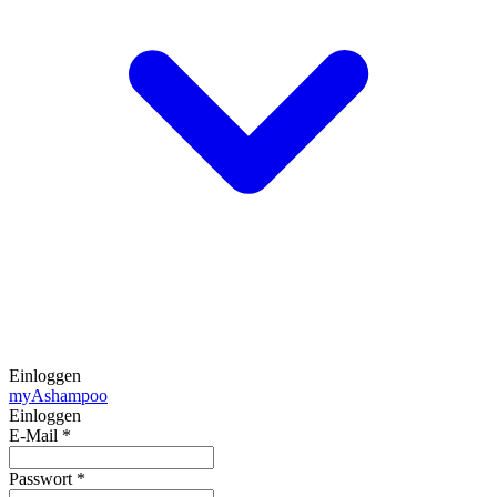
Einloggen
my
Ashampoo
Einloggen
E-Mail
*
Passwort
*