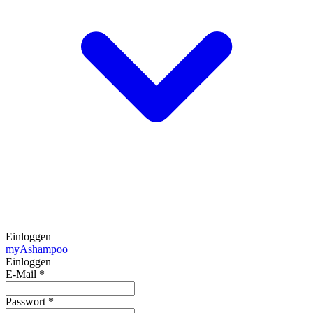
Einloggen
my
Ashampoo
Einloggen
E-Mail
*
Passwort
*