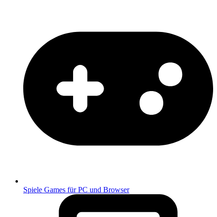
Spiele
Games für PC und Browser