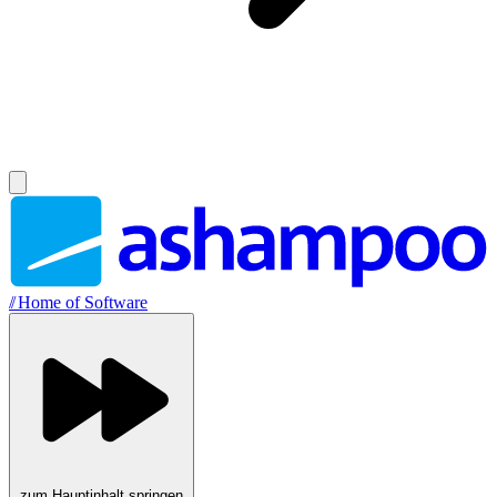
//
Home of Software
zum Hauptinhalt springen