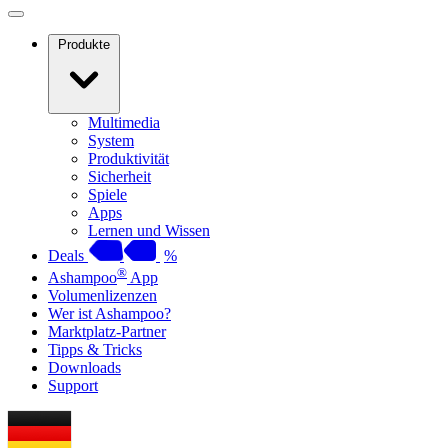
Produkte
Multimedia
System
Produktivität
Sicherheit
Spiele
Apps
Lernen und Wissen
Deals
%
®
Ashampoo
App
Volumenlizenzen
Wer ist Ashampoo?
Marktplatz-Partner
Tipps & Tricks
Downloads
Support