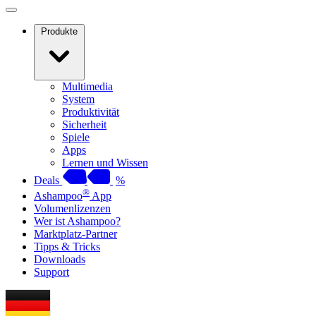
Produkte
Multimedia
System
Produktivität
Sicherheit
Spiele
Apps
Lernen und Wissen
Deals
%
®
Ashampoo
App
Volumenlizenzen
Wer ist Ashampoo?
Marktplatz-Partner
Tipps & Tricks
Downloads
Support