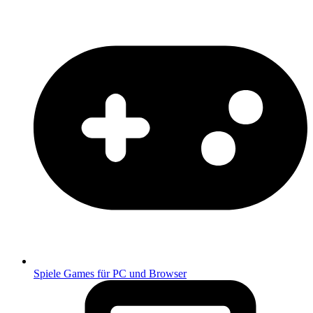
Spiele
Games für PC und Browser