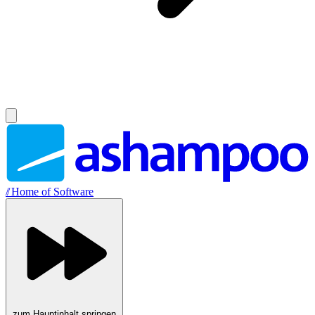
//
Home of Software
zum Hauptinhalt springen