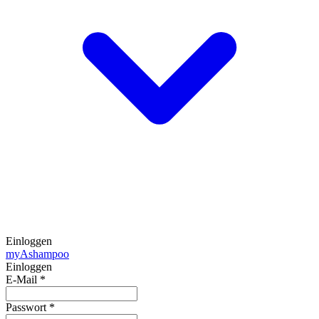
Einloggen
my
Ashampoo
Einloggen
E-Mail
*
Passwort
*