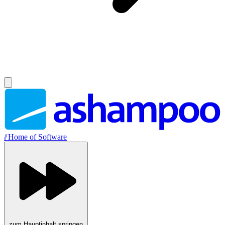
//
Home of Software
zum Hauptinhalt springen