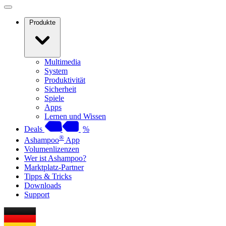
Produkte
Multimedia
System
Produktivität
Sicherheit
Spiele
Apps
Lernen und Wissen
Deals
%
®
Ashampoo
App
Volumenlizenzen
Wer ist Ashampoo?
Marktplatz-Partner
Tipps & Tricks
Downloads
Support