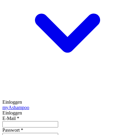
Einloggen
my
Ashampoo
Einloggen
E-Mail
*
Passwort
*