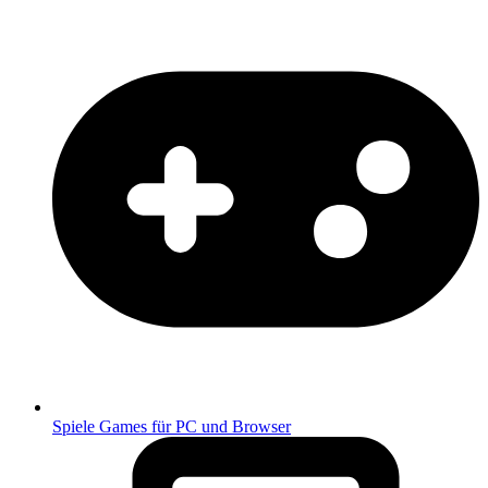
Spiele
Games für PC und Browser