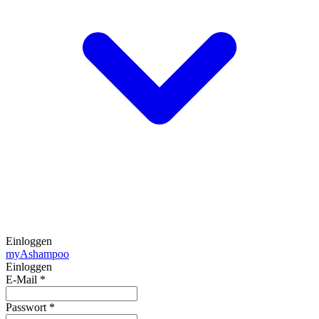
Einloggen
my
Ashampoo
Einloggen
E-Mail
*
Passwort
*