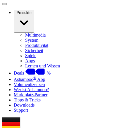
Produkte
Multimedia
System
Produktivität
Sicherheit
Spiele
Apps
Lernen und Wissen
Deals
%
®
Ashampoo
App
Volumenlizenzen
Wer ist Ashampoo?
Marktplatz-Partner
Tipps & Tricks
Downloads
Support