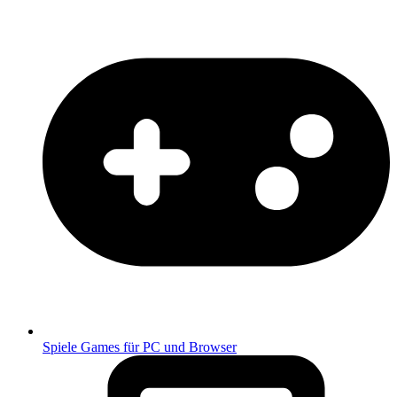
Spiele
Games für PC und Browser