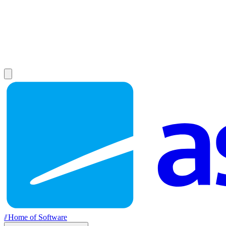
//
Home of Software