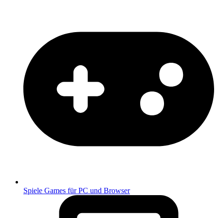
Spiele
Games für PC und Browser