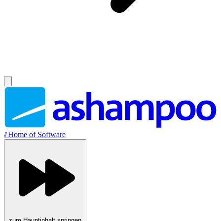
//
Home of Software
zum Hauptinhalt springen