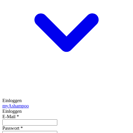
Einloggen
my
Ashampoo
Einloggen
E-Mail
*
Passwort
*