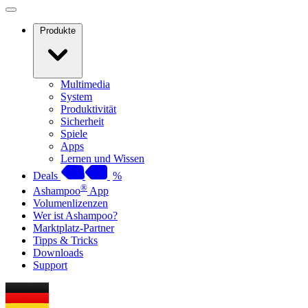
Produkte
Multimedia
System
Produktivität
Sicherheit
Spiele
Apps
Lernen und Wissen
Deals
%
®
Ashampoo
App
Volumenlizenzen
Wer ist Ashampoo?
Marktplatz-Partner
Tipps & Tricks
Downloads
Support