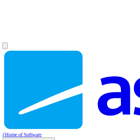
//
Home of Software