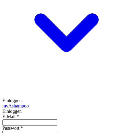
Einloggen
my
Ashampoo
Einloggen
E-Mail
*
Passwort
*