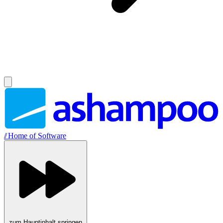
//
Home of Software
zum Hauptinhalt springen