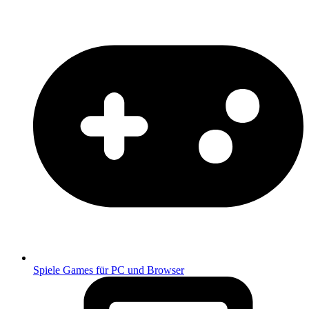
Spiele
Games für PC und Browser