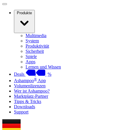
Produkte
Multimedia
System
Produktivität
Sicherheit
Spiele
Apps
Lernen und Wissen
Deals
%
®
Ashampoo
App
Volumenlizenzen
Wer ist Ashampoo?
Marktplatz-Partner
Tipps & Tricks
Downloads
Support