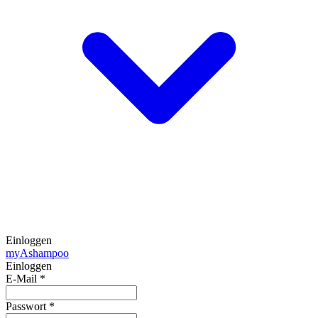
Einloggen
my
Ashampoo
Einloggen
E-Mail
*
Passwort
*