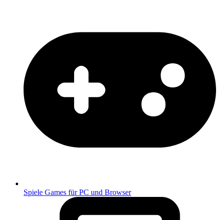
Spiele
Games für PC und Browser