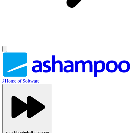
//
Home of Software
zum Hauptinhalt springen