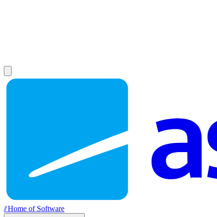
//
Home of Software