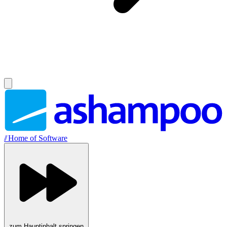
//
Home of Software
zum Hauptinhalt springen