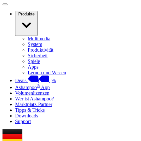
Produkte
Multimedia
System
Produktivität
Sicherheit
Spiele
Apps
Lernen und Wissen
Deals
%
®
Ashampoo
App
Volumenlizenzen
Wer ist Ashampoo?
Marktplatz-Partner
Tipps & Tricks
Downloads
Support