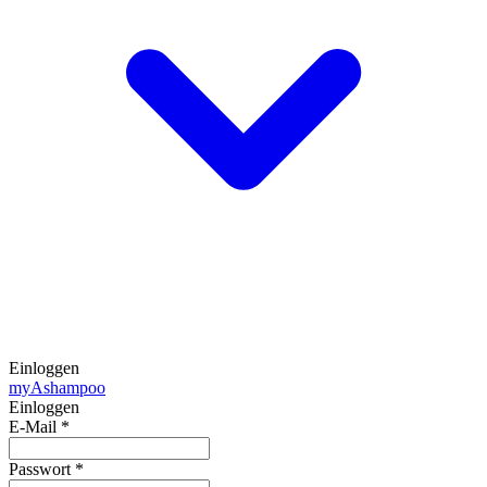
Einloggen
my
Ashampoo
Einloggen
E-Mail
*
Passwort
*