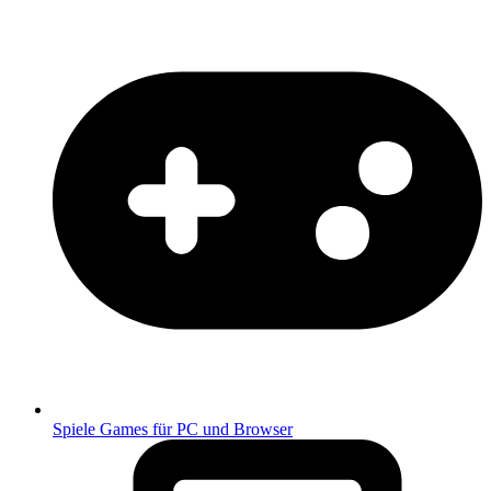
Spiele
Games für PC und Browser