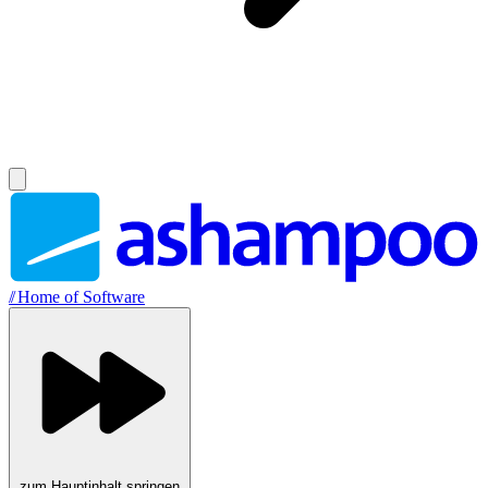
//
Home of Software
zum Hauptinhalt springen