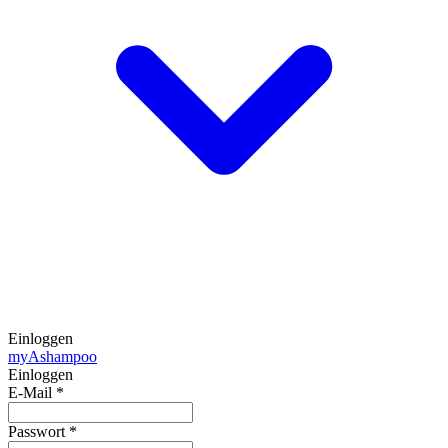
Einloggen
my
Ashampoo
Einloggen
E-Mail
*
Passwort
*