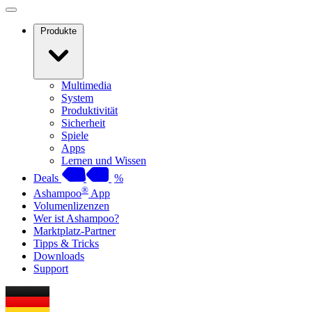
Produkte
Multimedia
System
Produktivität
Sicherheit
Spiele
Apps
Lernen und Wissen
Deals
%
®
Ashampoo
App
Volumenlizenzen
Wer ist Ashampoo?
Marktplatz-Partner
Tipps & Tricks
Downloads
Support