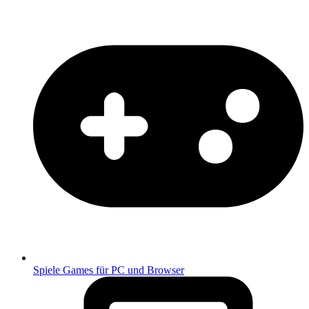
Spiele
Games für PC und Browser