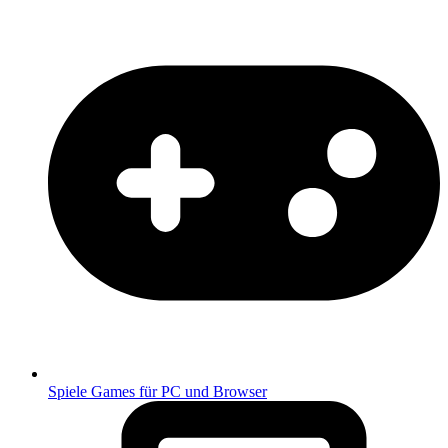
Spiele
Games für PC und Browser