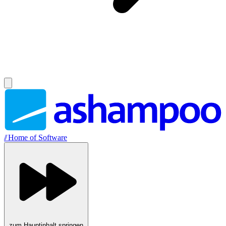
//
Home of Software
zum Hauptinhalt springen