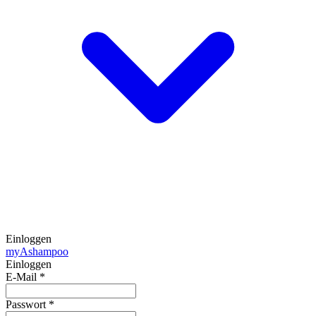
Einloggen
my
Ashampoo
Einloggen
E-Mail
*
Passwort
*