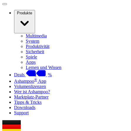
Produkte
Multimedia
System
Produktivität
Sicherheit
Spiele
Apps
Lernen und Wissen
Deals
%
®
Ashampoo
App
Volumenlizenzen
Wer ist Ashampoo?
Marktplatz-Partner
Tipps & Tricks
Downloads
Support