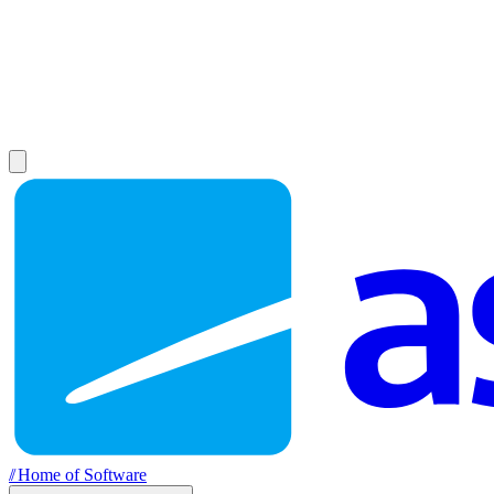
//
Home of Software