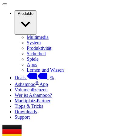
Produkte
Multimedia
System
Produktivität
Sicherheit
Spiele
Apps
Lernen und Wissen
Deals
%
®
Ashampoo
App
Volumenlizenzen
Wer ist Ashampoo?
Marktplatz-Partner
Tipps & Tricks
Downloads
Support