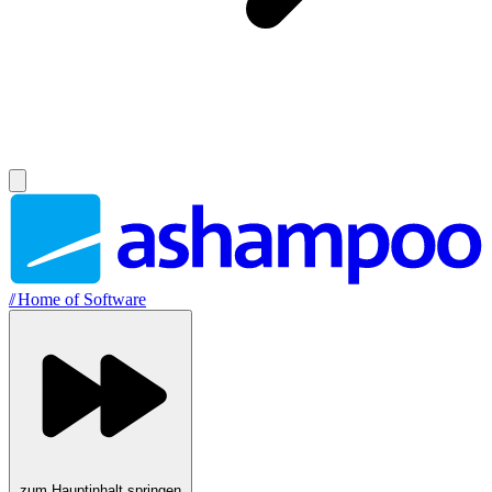
//
Home of Software
zum Hauptinhalt springen