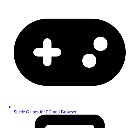
Spiele
Games für PC und Browser