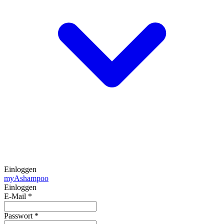
Einloggen
my
Ashampoo
Einloggen
E-Mail
*
Passwort
*