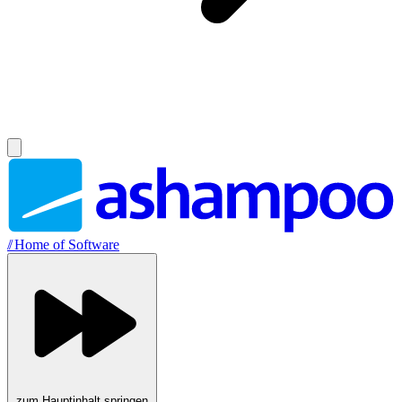
//
Home of Software
zum Hauptinhalt springen