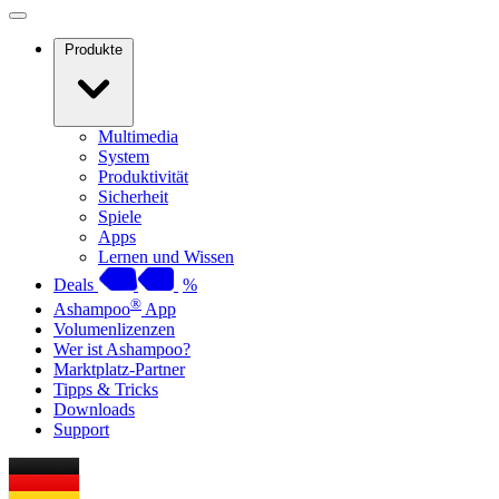
Produkte
Multimedia
System
Produktivität
Sicherheit
Spiele
Apps
Lernen und Wissen
Deals
%
®
Ashampoo
App
Volumenlizenzen
Wer ist Ashampoo?
Marktplatz-Partner
Tipps & Tricks
Downloads
Support