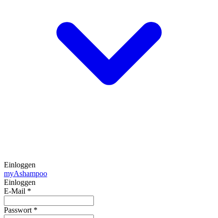
Einloggen
my
Ashampoo
Einloggen
E-Mail
*
Passwort
*