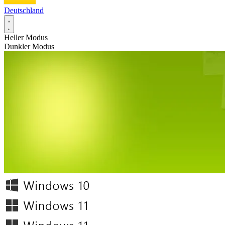
Deutschland
Heller Modus
Dunkler Modus