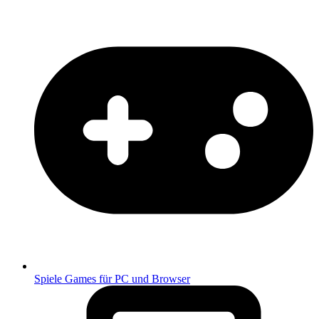
Spiele
Games für PC und Browser