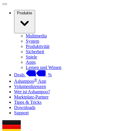
Produkte
Multimedia
System
Produktivität
Sicherheit
Spiele
Apps
Lernen und Wissen
Deals
%
®
Ashampoo
App
Volumenlizenzen
Wer ist Ashampoo?
Marktplatz-Partner
Tipps & Tricks
Downloads
Support