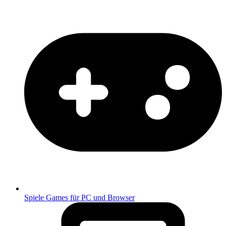
Spiele
Games für PC und Browser