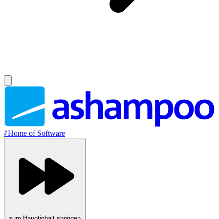
//
Home of Software
zum Hauptinhalt springen