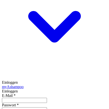
Einloggen
my
Ashampoo
Einloggen
E-Mail
*
Passwort
*