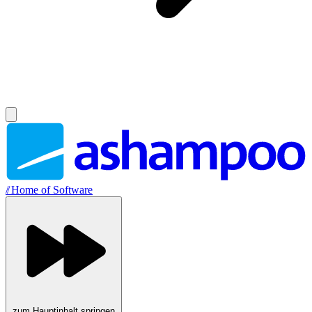
//
Home of Software
zum Hauptinhalt springen