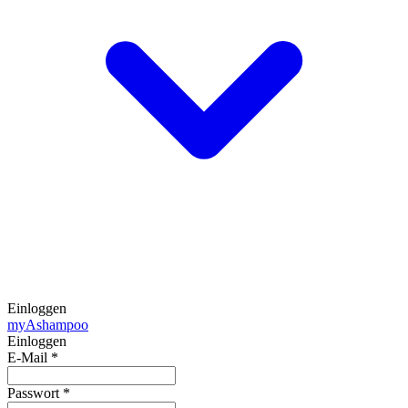
Einloggen
my
Ashampoo
Einloggen
E-Mail
*
Passwort
*