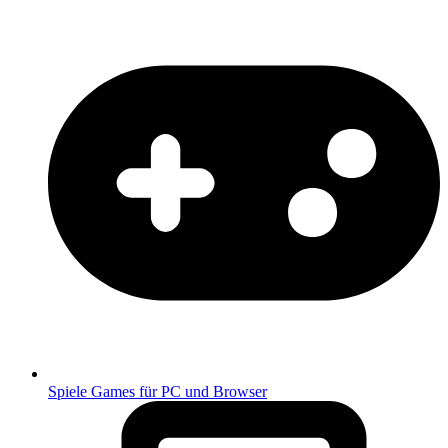
Spiele
Games für PC und Browser