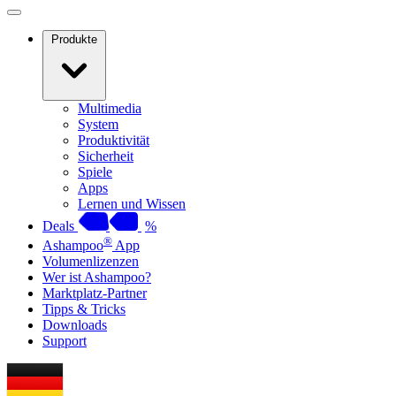
Produkte
Multimedia
System
Produktivität
Sicherheit
Spiele
Apps
Lernen und Wissen
Deals
%
®
Ashampoo
App
Volumenlizenzen
Wer ist Ashampoo?
Marktplatz-Partner
Tipps & Tricks
Downloads
Support