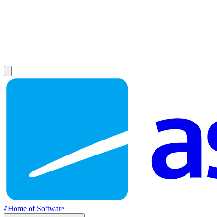
//
Home of Software