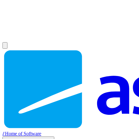
//
Home of Software