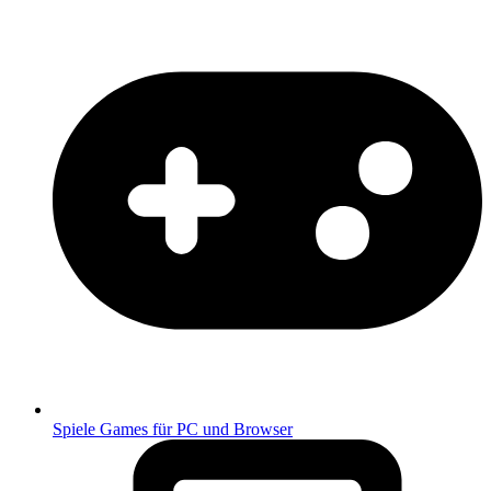
Spiele
Games für PC und Browser