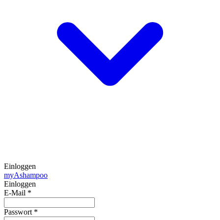
Einloggen
my
Ashampoo
Einloggen
E-Mail
*
Passwort
*