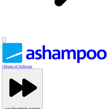
//
Home of Software
zum Hauptinhalt springen