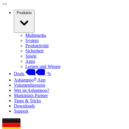
Produkte
Multimedia
System
Produktivität
Sicherheit
Spiele
Apps
Lernen und Wissen
Deals
%
®
Ashampoo
App
Volumenlizenzen
Wer ist Ashampoo?
Marktplatz-Partner
Tipps & Tricks
Downloads
Support