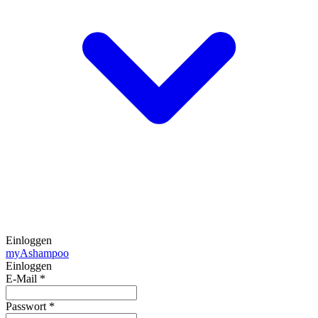
Einloggen
my
Ashampoo
Einloggen
E-Mail
*
Passwort
*