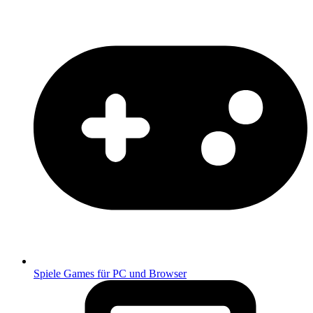
Spiele
Games für PC und Browser