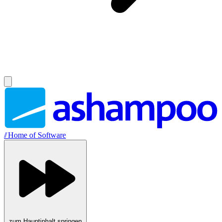
//
Home of Software
zum Hauptinhalt springen