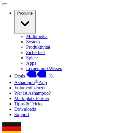
Produkte
Multimedia
System
Produktivität
Sicherheit
Spiele
Apps
Lernen und Wissen
Deals
%
®
Ashampoo
App
Volumenlizenzen
Wer ist Ashampoo?
Marktplatz-Partner
Tipps & Tricks
Downloads
Support