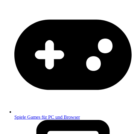
Spiele
Games für PC und Browser