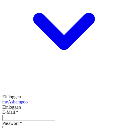
Einloggen
my
Ashampoo
Einloggen
E-Mail
*
Passwort
*