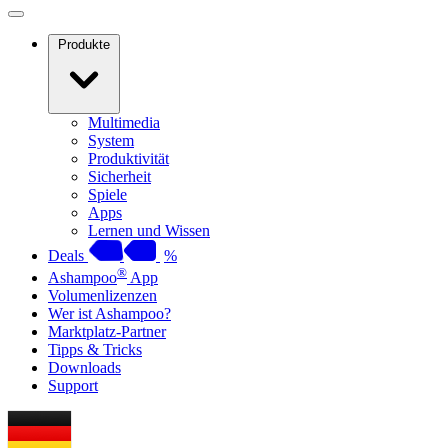
Produkte
Multimedia
System
Produktivität
Sicherheit
Spiele
Apps
Lernen und Wissen
Deals
%
®
Ashampoo
App
Volumenlizenzen
Wer ist Ashampoo?
Marktplatz-Partner
Tipps & Tricks
Downloads
Support