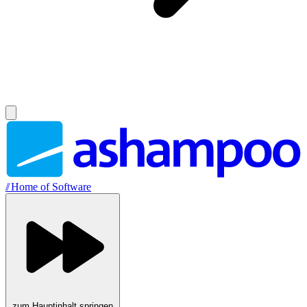
//
Home of Software
zum Hauptinhalt springen