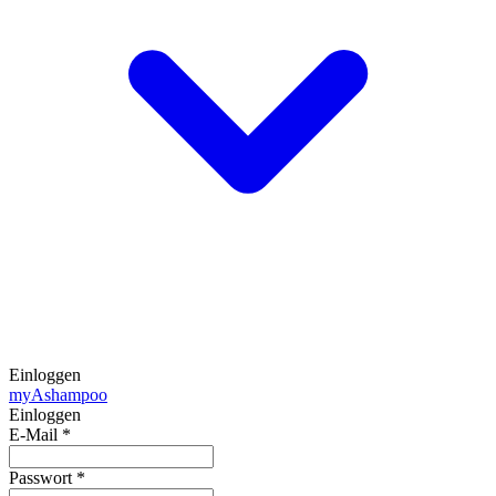
Einloggen
my
Ashampoo
Einloggen
E-Mail
*
Passwort
*