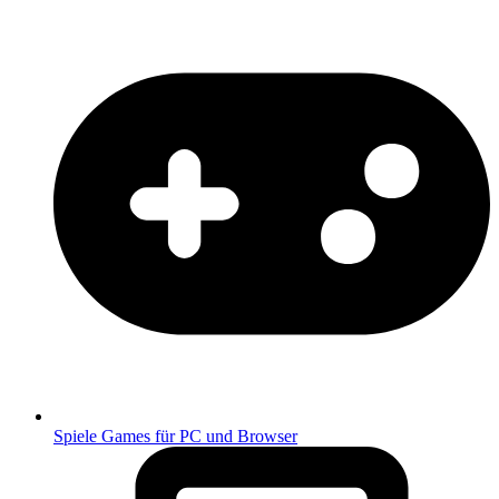
Spiele
Games für PC und Browser