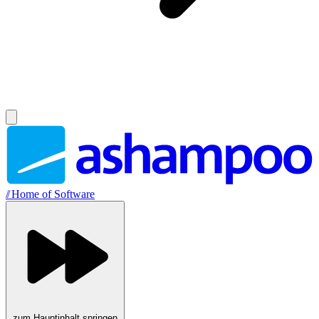
//
Home of Software
zum Hauptinhalt springen