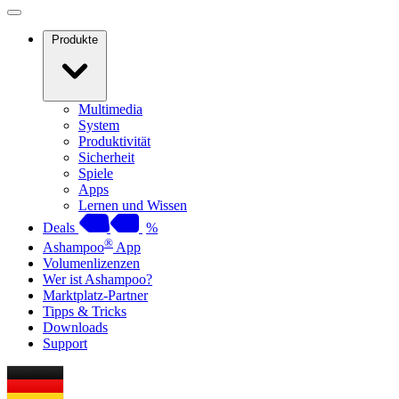
Produkte
Multimedia
System
Produktivität
Sicherheit
Spiele
Apps
Lernen und Wissen
Deals
%
®
Ashampoo
App
Volumenlizenzen
Wer ist Ashampoo?
Marktplatz-Partner
Tipps & Tricks
Downloads
Support