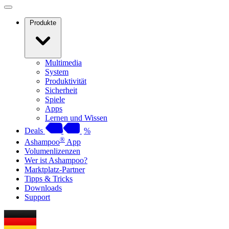
Produkte
Multimedia
System
Produktivität
Sicherheit
Spiele
Apps
Lernen und Wissen
Deals
%
®
Ashampoo
App
Volumenlizenzen
Wer ist Ashampoo?
Marktplatz-Partner
Tipps & Tricks
Downloads
Support