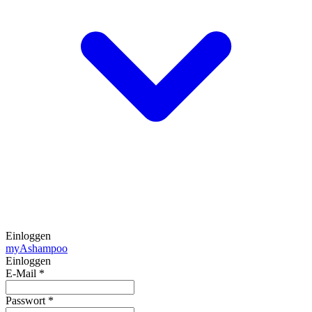
Einloggen
my
Ashampoo
Einloggen
E-Mail
*
Passwort
*