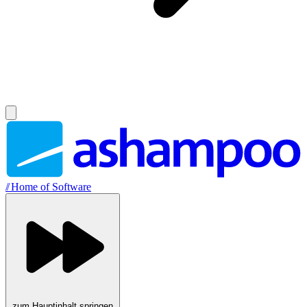
//
Home of Software
zum Hauptinhalt springen