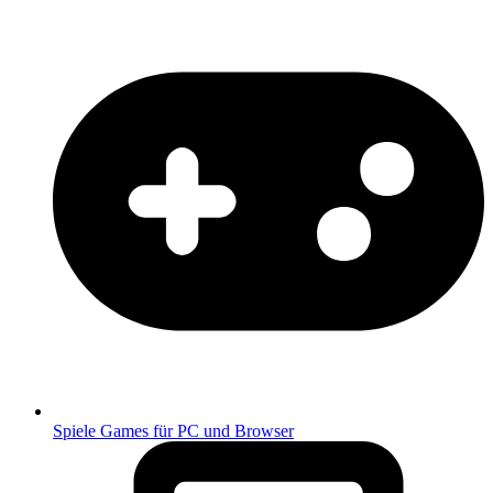
Spiele
Games für PC und Browser