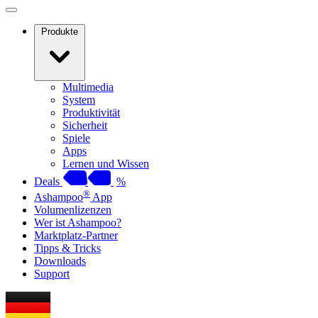
Produkte
Multimedia
System
Produktivität
Sicherheit
Spiele
Apps
Lernen und Wissen
Deals
%
®
Ashampoo
App
Volumenlizenzen
Wer ist Ashampoo?
Marktplatz-Partner
Tipps & Tricks
Downloads
Support