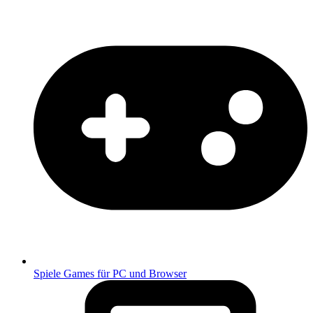
Spiele
Games für PC und Browser