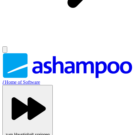
//
Home of Software
zum Hauptinhalt springen