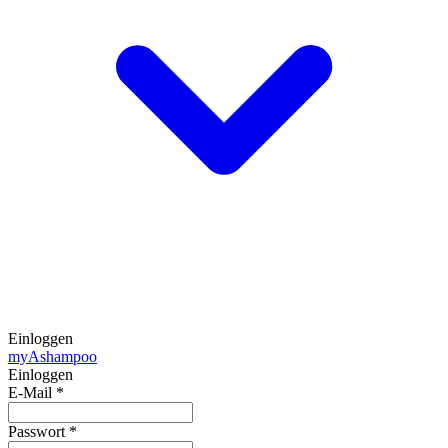
Einloggen
my
Ashampoo
Einloggen
E-Mail
*
Passwort
*