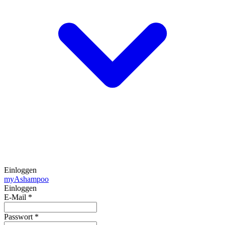
Einloggen
my
Ashampoo
Einloggen
E-Mail
*
Passwort
*