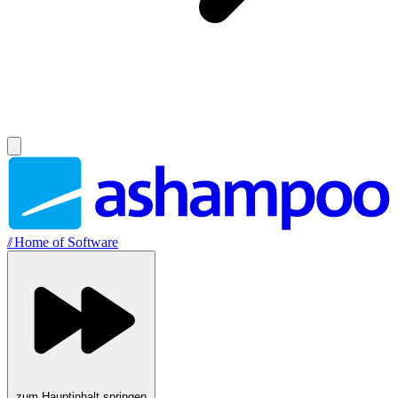
//
Home of Software
zum Hauptinhalt springen