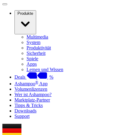
Produkte
Multimedia
System
Produktivität
Sicherheit
Spiele
Apps
Lernen und Wissen
Deals
%
®
Ashampoo
App
Volumenlizenzen
Wer ist Ashampoo?
Marktplatz-Partner
Tipps & Tricks
Downloads
Support