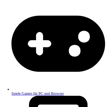
Spiele
Games für PC und Browser