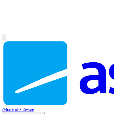
//
Home of Software