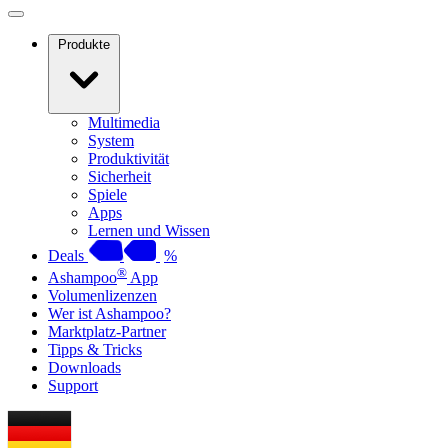
Produkte
Multimedia
System
Produktivität
Sicherheit
Spiele
Apps
Lernen und Wissen
Deals
%
®
Ashampoo
App
Volumenlizenzen
Wer ist Ashampoo?
Marktplatz-Partner
Tipps & Tricks
Downloads
Support