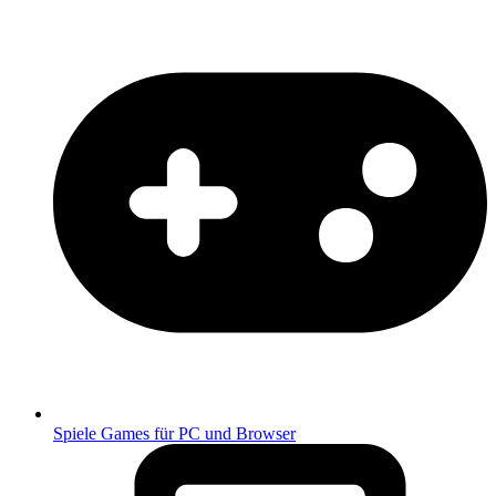
Spiele
Games für PC und Browser