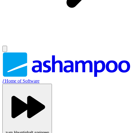
//
Home of Software
zum Hauptinhalt springen