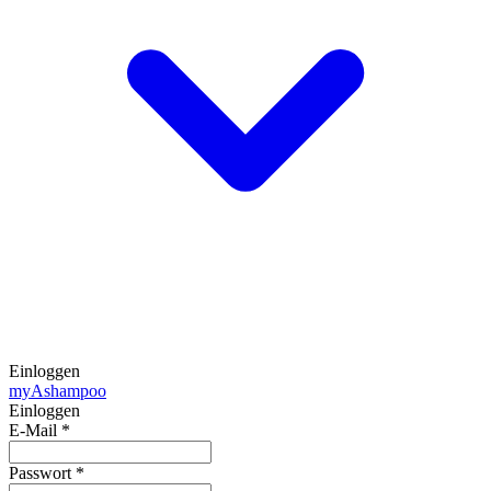
Einloggen
my
Ashampoo
Einloggen
E-Mail
*
Passwort
*