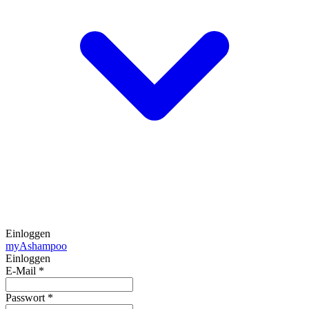
Einloggen
my
Ashampoo
Einloggen
E-Mail
*
Passwort
*