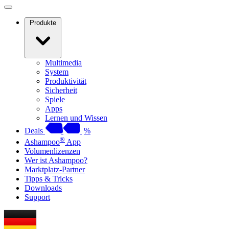
Produkte
Multimedia
System
Produktivität
Sicherheit
Spiele
Apps
Lernen und Wissen
Deals
%
®
Ashampoo
App
Volumenlizenzen
Wer ist Ashampoo?
Marktplatz-Partner
Tipps & Tricks
Downloads
Support