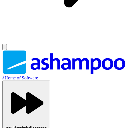
//
Home of Software
zum Hauptinhalt springen