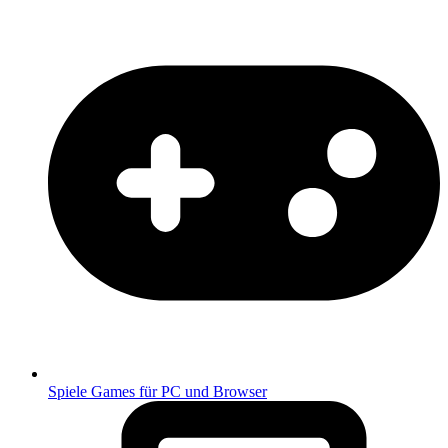
Spiele
Games für PC und Browser