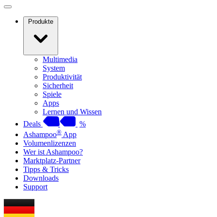
Produkte
Multimedia
System
Produktivität
Sicherheit
Spiele
Apps
Lernen und Wissen
Deals
%
®
Ashampoo
App
Volumenlizenzen
Wer ist Ashampoo?
Marktplatz-Partner
Tipps & Tricks
Downloads
Support