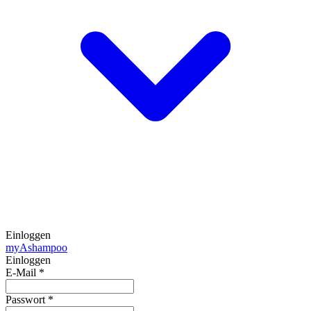
Einloggen
my
Ashampoo
Einloggen
E-Mail
*
Passwort
*