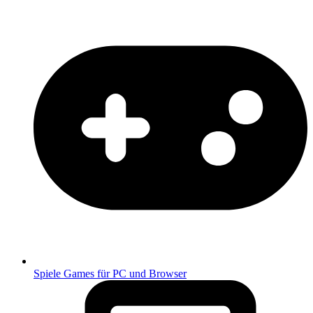
Spiele
Games für PC und Browser