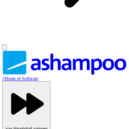
//
Home of Software
zum Hauptinhalt springen